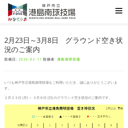
コ
ン
メニュー
テ
ン
ツ
へ
ホーム
お知らせ
施設案内
利用案内
ス
2月23日～3月8日 グラウンド空き状
キ
況のご案内
ッ
プ
予約状況
投稿日:
2026-02-11
投稿者:
港島南球技場
いつも神戸市立港島南球技場をご利用いただき、誠にありがとうございま
す。
２月２３日 (月) ～ ３月８日 (日) のグラウンド空き状況のご案内です。