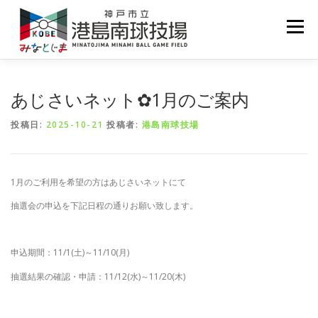
コ
ン
メニュー
テ
ン
ツ
へ
ホーム
お知らせ
施設案内
利用案内
ス
あじさいネット✿1月のご案内
キ
ッ
投稿日:
2025-10-21
投稿者:
港島南球技場
プ
予約状況
1月のご利用を希望の方はあじさいネットにて
抽選会の申込を下記日程の通りお願い致します。
申込期間：11/1(土)～11/10(月)
抽選結果の確認・申請：11/12(水)～11/20(木)