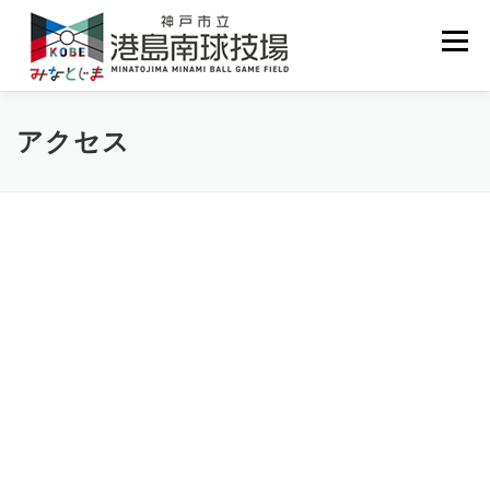
コ
ン
メニュー
テ
ン
ツ
へ
ホーム
お知らせ
施設案内
利用案内
アクセス
ス
キ
ッ
プ
予約状況